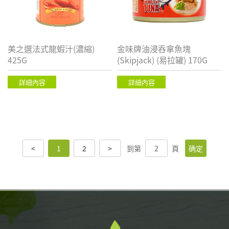
美之選法式龍蝦汁(濃縮)
金味牌油浸吞拿魚塊
425G
(Skipjack) (易拉罐) 170G
詳細內容
詳細內容
<
1
2
>
到第
頁
确定