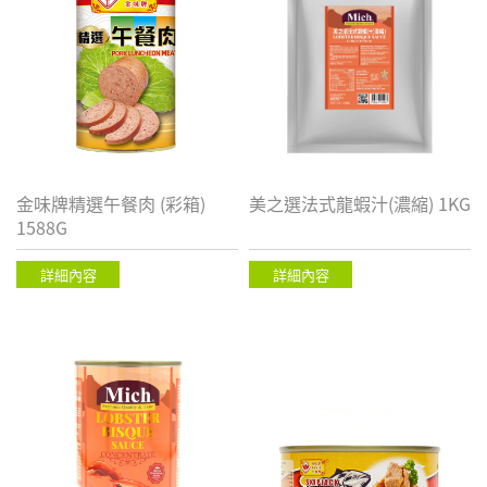
金味牌精選午餐肉 (彩箱)
美之選法式龍蝦汁(濃縮) 1KG
1588G
詳細內容
詳細內容