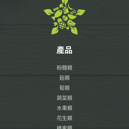
產品
粉麵類
菇類
筍類
蔬菜類
水果類
花生類
蜂蜜類