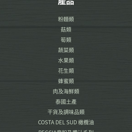
產品
粉麵類
菇類
筍類
蔬菜類
水果類
花生類
蜂蜜類
肉及海鮮類
泰國土產
干貨及調味品類
COSTA DEL SUD 橄欖油