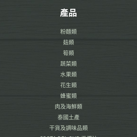
產品
粉麵類
菇類
筍類
蔬菜類
水果類
花生類
蜂蜜類
肉及海鮮類
泰國土產
干貨及調味品類