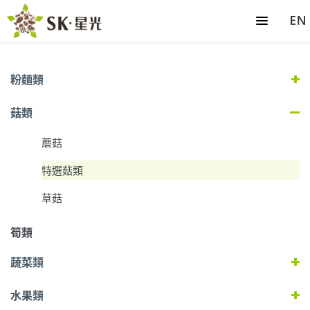
粉麵類
菇類
蘑菇
特選菇類
草菇
筍類
蔬菜類
水果類