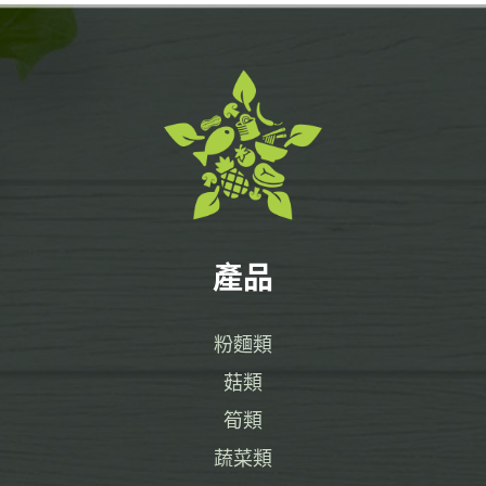
產品
粉麵類
菇類
筍類
蔬菜類