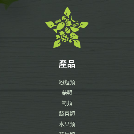
產品
粉麵類
菇類
筍類
蔬菜類
水果類