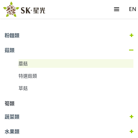
粉麵類
菇類
蘑菇
特選菇類
草菇
筍類
蔬菜類
水果類