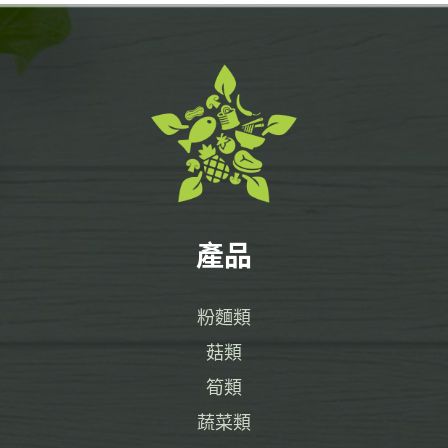
產品
粉麵類
菇類
筍類
蔬菜類