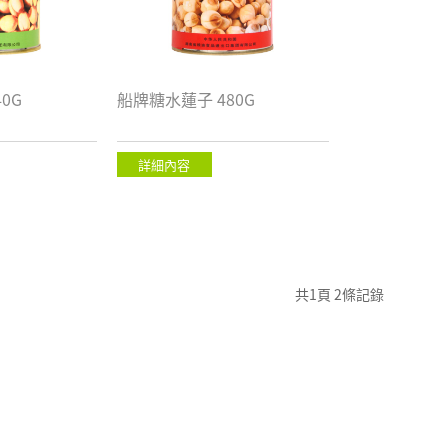
0G
船牌糖水蓮子 480G
詳細內容
共1頁 2條記錄