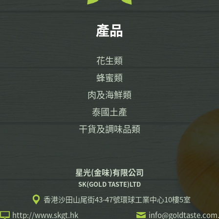
產品
花生類
蜂蜜類
肉及海鮮類
泰國土產
干貨及調味品類
星光(金味)有限公司
SK(GOLD TASTE)LTD
香港沙田山尾街43-47號環球工業中心10樓5室
http://www.skgt.hk
info@goldtaste.com