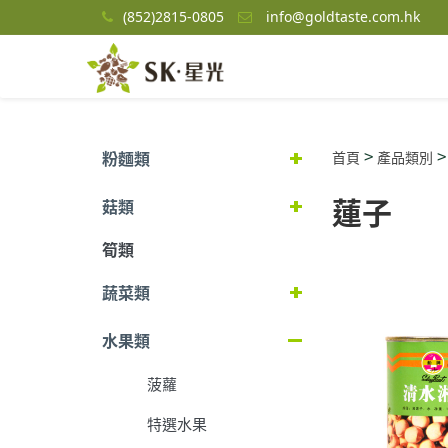
(852)2815-0805
info@goldtaste.com.hk
>
粉麵類
首頁
產品類別
蓮子
菇類
筍類
蔬菜類
水果類
菠蘿
特選水果