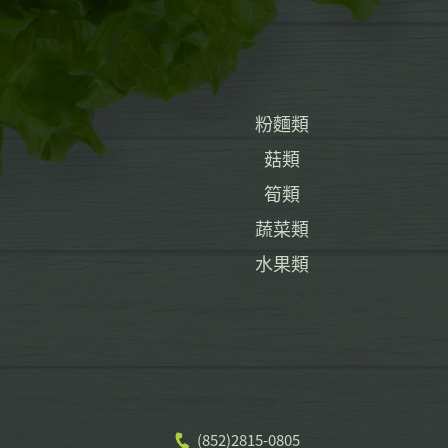
粉麵類
菇類
筍類
蔬菜類
水果類
(852)2815-0805