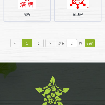
塔牌
冠珠牌
<
1
2
>
到第
頁
确定