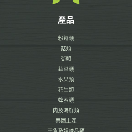
產品
粉麵類
菇類
筍類
蔬菜類
水果類
花生類
蜂蜜類
肉及海鮮類
泰國土產
干貨及調味品類