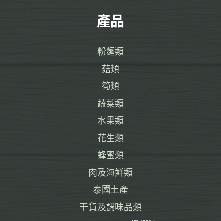
產品
粉麵類
菇類
筍類
蔬菜類
水果類
花生類
蜂蜜類
肉及海鮮類
泰國土產
干貨及調味品類