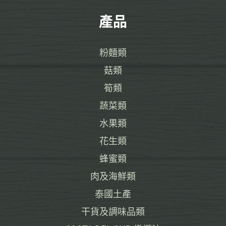
產品
粉麵類
菇類
筍類
蔬菜類
水果類
花生類
蜂蜜類
肉及海鮮類
泰國土產
干貨及調味品類