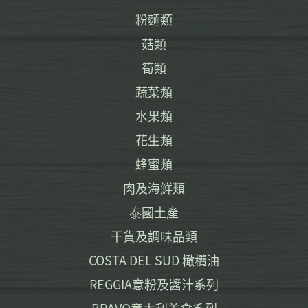
粉麵類
菇類
筍類
蔬菜類
水果類
花生類
蜂蜜類
肉及海鮮類
泰國土產
干貨及調味品類
COSTA DEL SUD 橄欖油
REGGIA意粉及醬汁系列