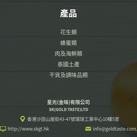
產品
花生類
蜂蜜類
肉及海鮮類
泰國土產
干貨及調味品類
星光(金味)有限公司
SK(GOLD TASTE)LTD
香港沙田山尾街43-47號環球工業中心10樓5室
http://www.skgt.hk
info@goldtaste.com