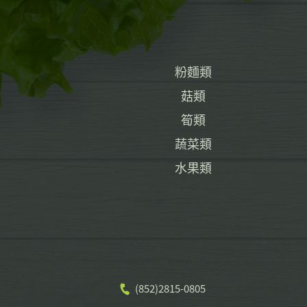
粉麵類
菇類
筍類
蔬菜類
水果類
(852)2815-0805