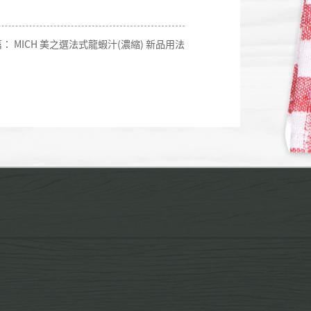
篇：
MICH 美之選法式龍蝦汁(濃縮) 新品用法