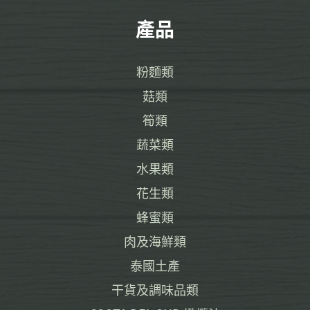
產品
粉麵類
菇類
筍類
蔬菜類
水果類
花生類
蜂蜜類
肉及海鮮類
泰國土產
干貨及調味品類