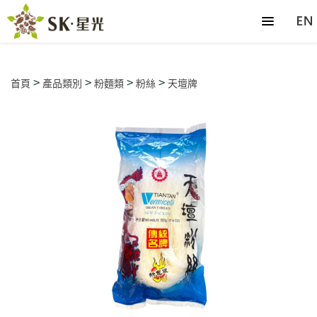
>
>
>
>
首頁
產品類別
粉麵類
粉絲
天壇牌