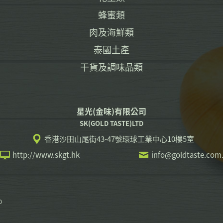
蜂蜜類
肉及海鮮類
泰國土產
干貨及調味品類
星光(金味)有限公司
SK(GOLD TASTE)LTD
香港沙田山尾街43-47號環球工業中心10樓5室
http://www.skgt.hk
info@goldtaste.com
D