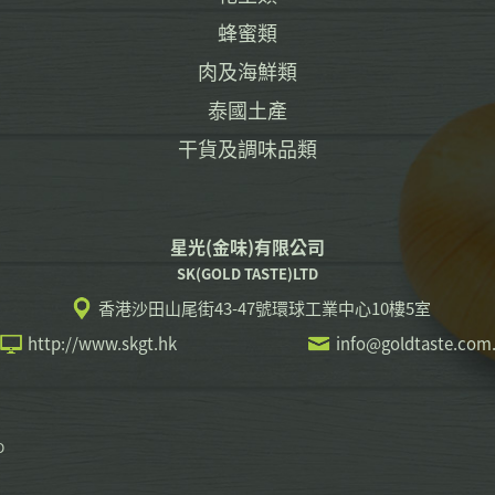
蜂蜜類
肉及海鮮類
泰國土產
干貨及調味品類
星光(金味)有限公司
SK(GOLD TASTE)LTD
香港沙田山尾街43-47號環球工業中心10樓5室
http://www.skgt.hk
info@goldtaste.com
D