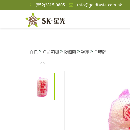
(852)2815-0805
info@goldtaste.com.hk
>
>
>
>
首頁
產品類別
粉麵類
粉絲
金味牌