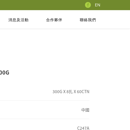
EN
消息及活動
合作夥伴
聯絡我們
00G
300G X 8扎 X 60CTN
中國
C247A