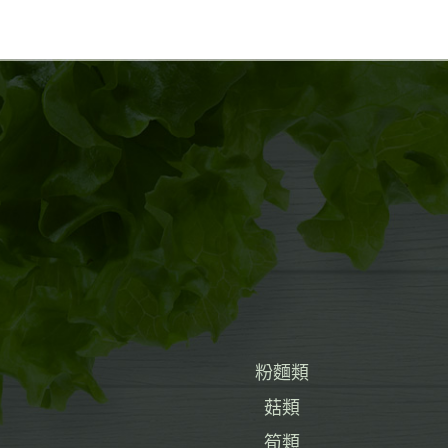
粉麵類
菇類
筍類