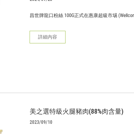
昌世牌龍口粉絲 100G正式在惠康超級市埸 (Wellcom
詳細內容
美之選特級火腿豬肉(88%肉含量)
2023/09/10