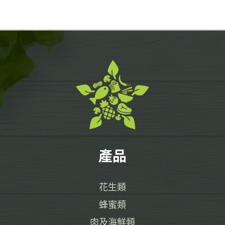
產品
花生類
蜂蜜類
肉及海鮮類