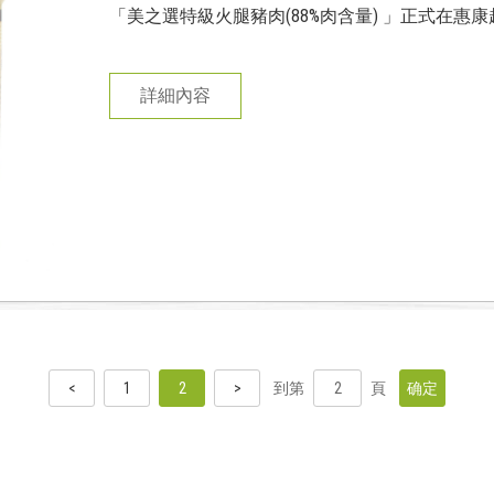
「美之選特級火腿豬肉(88%肉含量) 」正式在惠康超級市
詳細內容
<
1
2
>
到第
頁
确定