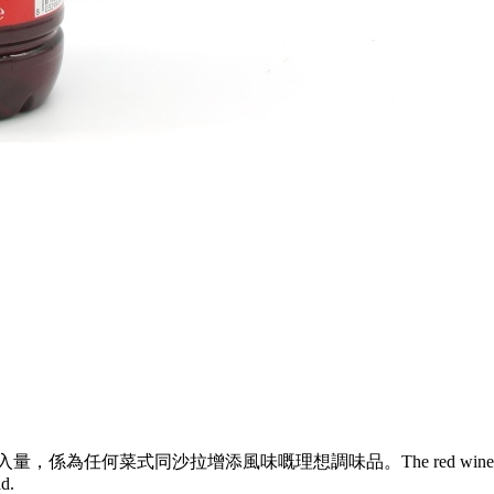
嘅理想調味品。The red wine vinegar is a natural and 
ad.