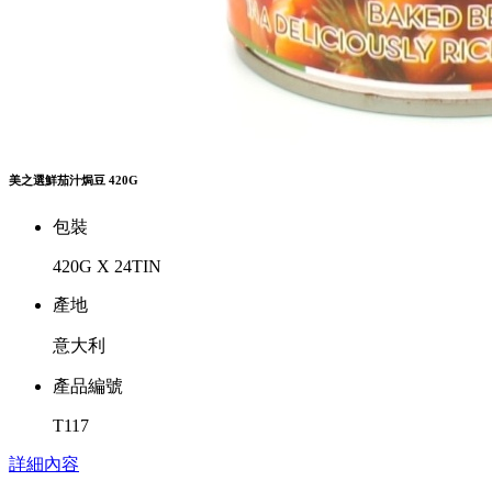
美之選鮮茄汁焗豆 420G
包裝
420G X 24TIN
產地
意大利
產品編號
T117
詳細內容