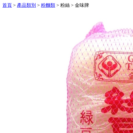
首頁
>
產品類別
>
粉麵類
>
粉絲
>
金味牌