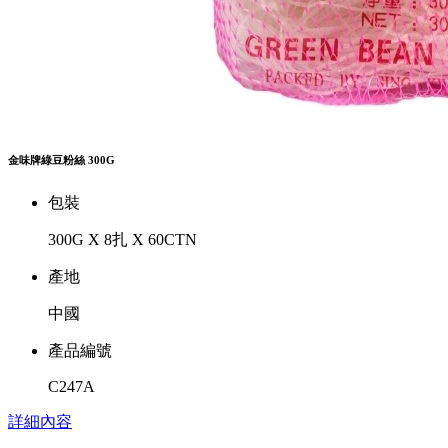
金味牌綠豆粉絲 300G
包裝
300G X 8扎 X 60CTN
產地
中國
產品編號
C247A
詳細內容