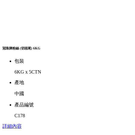
冠珠牌粉絲 (切頭尾) 6KG
包裝
6KG x 5CTN
產地
中國
產品編號
C178
詳細內容